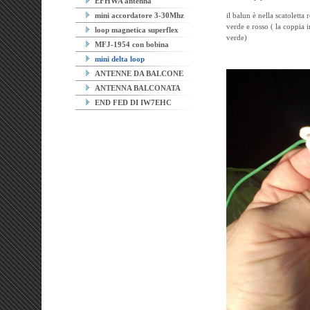
EFHWA antenna
mini accordatore 3-30Mhz
il balun è nella scatoletta
verde e rosso ( la coppia i
loop magnetica superflex
verde)
MFJ-1954 con bobina
mini delta loop
ANTENNE DA BALCONE
ANTENNA BALCONATA
END FED DI IW7EHC