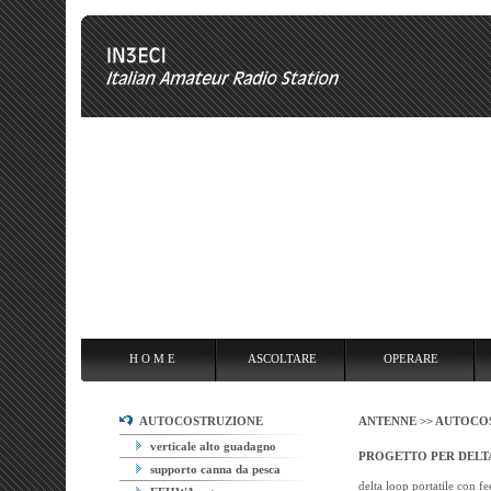
H O M E
ASCOLTARE
OPERARE
OVERCLOCKING
ANT
H O M E
ASCOLTARE
OPERARE
AUTOCOSTRUZIONE
ANTENNE >>
AUTOCOS
verticale alto guadagno
PROGETTO PER DELT
supporto canna da pesca
delta loop portatile con fe