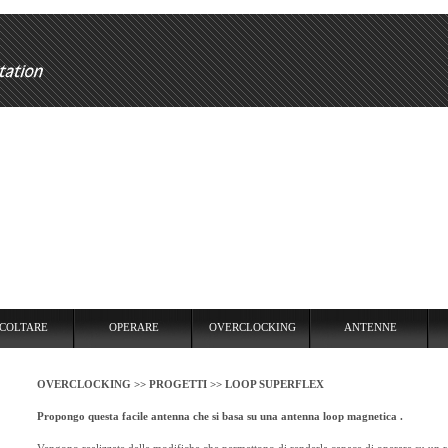
RARE
OVERCLOCKING
ANTENNE
USARE
REPEATER
COLTARE
OPERARE
OVERCLOCKING
ANTENNE
OVERCLOCKING >>
PROGETTI >>
LOOP SUPERFLEX
Propongo questa facile antenna che si basa su una antenna loop magnetica .