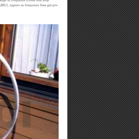
range di frequenze (come una loop
I, oppure su frequenze fisse già pre-