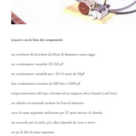
si parte con la lista dei componenti:
un cerchione da bicicletta da 64cm di diamtetro senza raggi.
un condensatore variabile 2X 350 pF
un condensatore variabile per i 10-15 metri da 50pF
due condensatori ceramici da 500 fino a 3000 pF
cinque interruttori del tipo a levetta ed un supporto dove fissarli (vedi foto)
un cilindro in materiale isolante da 5cm di diametro
cavo di rame argentato sufficiente per 25 spire attorno al cilindro
un raccordo per la radio, pl o altro dipende da cosa vi serve
un pò di filo di rame argentato