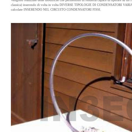
Vengono realizzate delle modifiche che permettono di renderla capace di operare su un 
classica) inserendo di volta in volta DIVERSE TIPOLOGIE DI CONDENSATORI VARIABIL
calcolate INSERENDO NEL CIRCUITO CONDENSATORI FISSI.