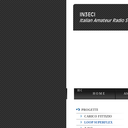
H O M E
ASCOLTARE
OPE
H O M E
AS
PROGETTI
CARICO FITTIZIO
LOOP SUPERFLEX