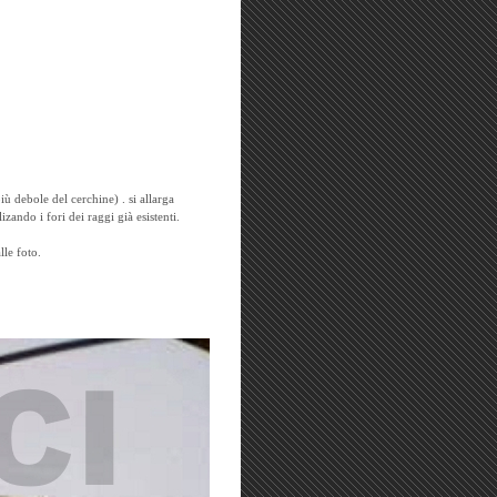
ù debole del cerchine) . si allarga
izando i fori dei raggi già esistenti.
le foto.