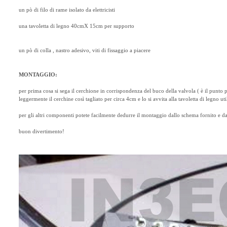
un pò di filo di rame isolato da elettricisti
una tavoletta di legno 40cmX 15cm per supporto
un pò di colla , nastro adesivo, viti di fissaggio a piacere
MONTAGGIO:
per prima cosa si sega il cerchione in corrispondenza del buco della valvola ( è il punto pi
leggermente il cerchine così tagliato per circa 4cm e lo si avvita alla tavoletta di legno util
per gli altri componenti potete facilmente dedurre il montaggio dallo schema fornito e dal
buon divertimento!