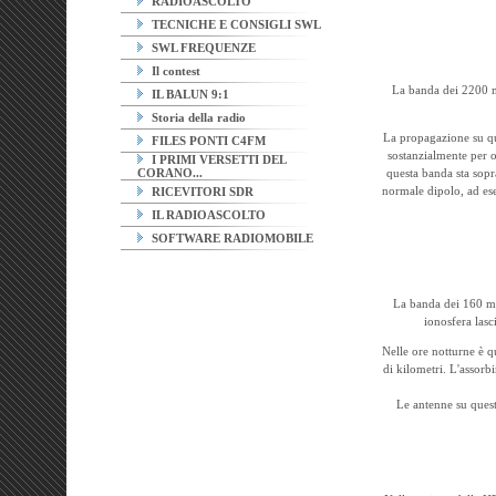
RADIOASCOLTO
TECNICHE E CONSIGLI SWL
SWL FREQUENZE
Il contest
La banda dei 2200 me
IL BALUN 9:1
Storia della radio
La propagazione su que
FILES PONTI C4FM
sostanzialmente per on
I PRIMI VERSETTI DEL
CORANO...
questa banda sta sopra
normale dipolo, ad es
RICEVITORI SDR
IL RADIOASCOLTO
SOFTWARE RADIOMOBILE
La banda dei 160 metr
ionosfera lasci
Nelle ore notturne è q
di kilometri. L'assorb
Le antenne su quest