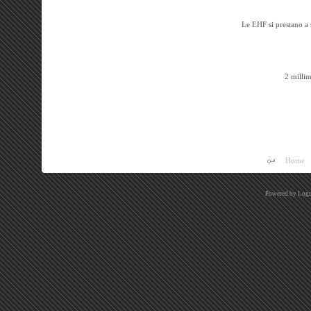
Le EHF si prestano a s
2 millim
Home
Powered by
Logo