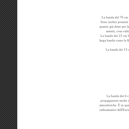
La banda del 70 cm è 
Sono inoltre presenti
quanto già detto per 
assenti, cosa val
La banda dei 23 cm ha
larga banda come la AT
La banda dei 13 cm
La banda dei 6 c
propagazione molto in
atmosferiche. È in que
radioamatori dell'Euro