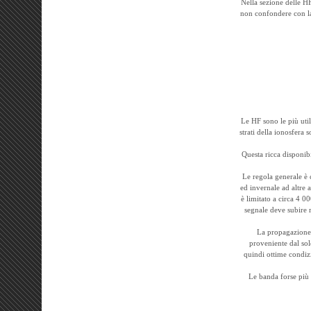
Nella sezione delle HF
non confondere con la 
Le HF sono le più util
strati della ionosfera 
Questa ricca disponib
Le regola generale è 
ed invernale ad altre 
è limitato a circa 4 0
segnale deve subire 
La propagazione su
proveniente dal sol
quindi ottime condiz
Le banda forse più u