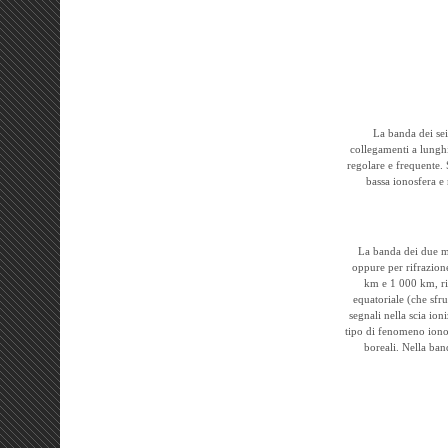
La banda dei sei
collegamenti a lungh
regolare e frequente.
bassa ionosfera e 
La banda dei due me
oppure per rifrazion
km e 1 000 km, ris
equatoriale (che sfrut
segnali nella scia ion
tipo di fenomeno ionosf
boreali. Nella ban