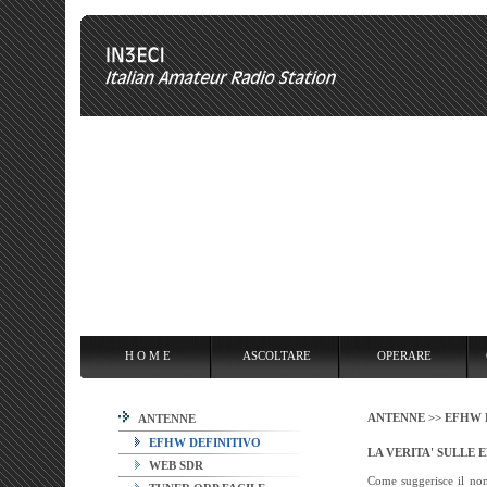
H O M E
ASCOLTARE
OPERARE
OVERCLOCKING
ANT
H O M E
ASCOLTARE
OPERARE
ANTENNE >>
EFHW 
ANTENNE
EFHW DEFINITIVO
LA VERITA' SULLE 
WEB SDR
Come suggerisce il nom