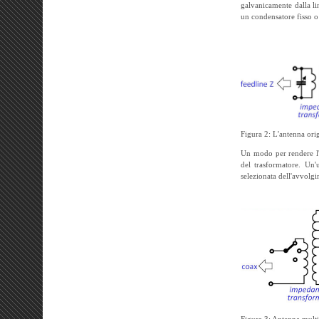
galvanicamente dalla li
un condensatore fisso o 
Figura 2: L'antenna ori
Un modo per rendere l'
del trasformatore. Un'
selezionata dell'avvolg
Figura 3: Antenna multi