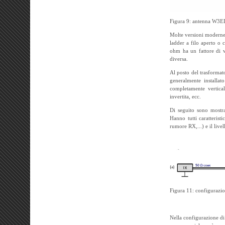
Figura 9: antenna W3
Molte versioni moderne 
ladder a filo aperto o
ohm ha un fattore di v
diversa.
Al posto del trasforma
generalmente installato
completamente vertica
invertita, ecc.
Di seguito sono mostra
Hanno tutti caratteris
rumore RX,...) e il livel
Figura 11: configurazio
Nella configurazione di 