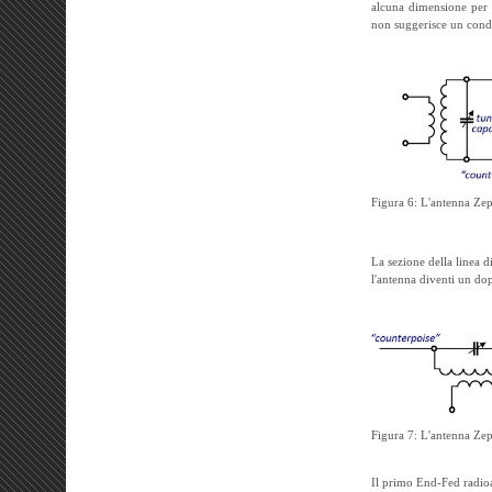
alcuna dimensione per l
non suggerisce un conde
Figura 6: L'antenna Zep
La sezione della linea d
l'antenna diventi un do
Figura 7: L'antenna Zep
Il primo End-Fed radioa