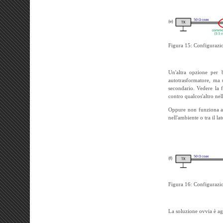
Figura 15: Configurazio
Un'altra opzione per 
autotrasformatore, ma 
secondario. Vedere la f
contro qualcos'altro nel
Oppure non funziona aff
nell'ambiente o tra il la
Figura 16: Configurazio
La soluzione ovvia è ag