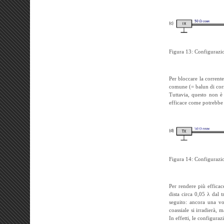
Figura 13: Configurazio
Per bloccare la corren
comune (= balun di corre
Tuttavia, questo non è
efficace come potrebbe 
Figura 14: Configurazio
Per rendere più effica
dista circa 0,05 λ dal 
seguito: ancora una vo
coassiale si irradierà, m
In effetti, le configura