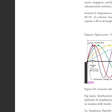
carico maggiore, poich
subarmoniche inferiori,
Inserisci il diagramma 
80-10. 2a colonna: lung
rispetto a 80 m di lungh
Oppure: figura sotto + f
Figura 20: Concetto del
Fig sopra: distribuzion
ambiente di installazio
su nessuna delle bande 
La lunghezza dipende da