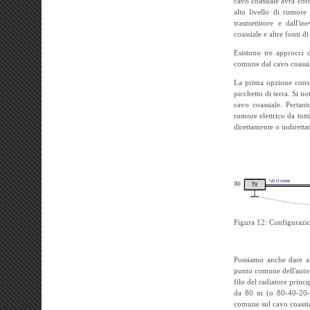
cavo coassiale avrà cor
alto livello di rumore
trasmettitore e dall'i
coassiale e altre fonti
Esistono tre approcci 
comune dal cavo coassia
La prima opzione consid
picchetto di terra. Si n
cavo coassiale. Pertant
rumore elettrico da tutti
direttamente o indiretta
Figura 12: Configurazio
Possiamo anche dare al
punto comune dell'autot
filo del radiatore princ
da 80 m (o 80-40-20-10
comune sul cavo coassial