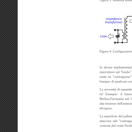
Figura 4: Configurazion
In alcune implementazi
interruttore sul "fondo
esiste un "contrappeso"
bisogno di qualcosa cont
La necessità di espande
fa! Esempio: il famo
Berlino/Germania nel 19
alta tensione dell'antenn
idrogeno.
La superficie del pallon
attaccare tale "contrap
costruiti dal conte Fer