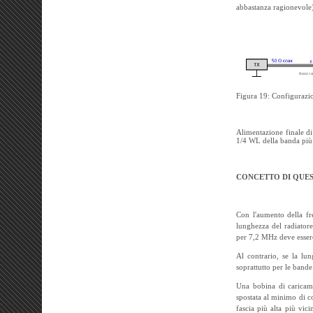
abbastanza ragionevole
Figura 19: Configuraz
Alimentazione finale d
1/4 WL della banda più 
CONCETTO DI QUES
Con l'aumento della fr
lunghezza del radiatore
per 7,2 MHz deve esser
Al contrario, se la lu
soprattutto per le bande
Una bobina di caricame
spostata al minimo di co
fascia più alta più vici