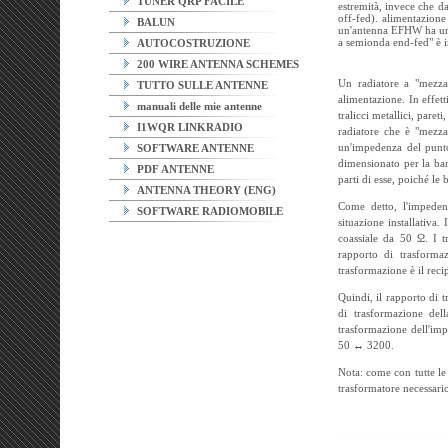
TUNER QRP FACILE
estremità, invece che da
off-fed). alimentazion
BALUN
un'antenna EFHW ha una
a semionda end-fed" è i
AUTOCOSTRUZIONE
200 WIRE ANTENNA SCHEMES
Un radiatore a "mezza
TUTTO SULLE ANTENNE
alimentazione. In effett
manuali delle mie antenne
tralicci metallici, pare
I1WQR LINKRADIO
radiatore che è "mezza
un'impedenza del punto
SOFTWARE ANTENNE
dimensionato per la ban
PDF ANTENNE
parti di esse, poiché l
ANTENNA THEORY (ENG)
Come detto, l'impeden
SOFTWARE RADIOMOBILE
situazione installativa.
coassiale da 50 Ω. I t
rapporto di trasformaz
trasformazione è il rec
Quindi, il rapporto di 
di trasformazione del
trasformazione dell'im
50 ↔ 3200.
Nota: come con tutte le 
trasformatore necessario