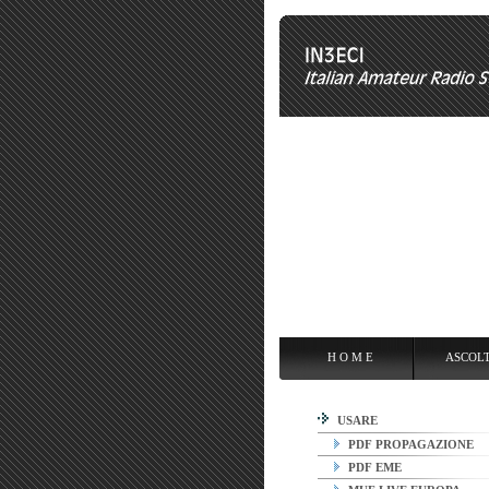
H O M E
ASCOLTARE
OPE
H O M E
ASCOL
USARE
PDF PROPAGAZIONE
PDF EME