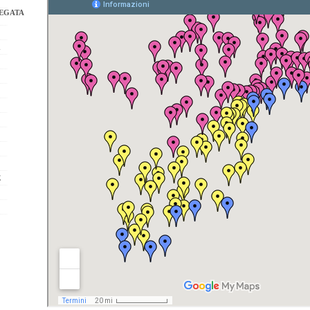
EGATA
K
E