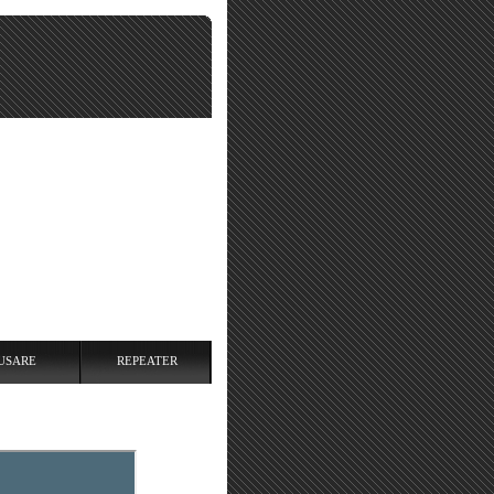
USARE
REPEATER