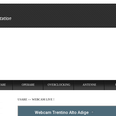
RARE
OVERCLOCKING
ANTENNE
USARE
REPEATER
TARE
OPERARE
OVERCLOCKING
ANTENNE
USARE >>
WEBCAM LIVE !