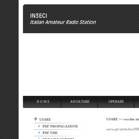
H O M E
ASCOLTARE
OPERARE
OVERCLOCKING
ANT
H O M E
ASCOLTARE
OPERARE
USARE >>
vecchio si
USARE
PDF PROPAGAZIONE
www.qsl.net/in3eci/
PDF EME