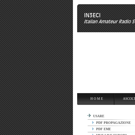
H O M E
ASCOLTARE
OPE
H O M E
ASCOL
USARE
PDF PROPAGAZIONE
PDF EME