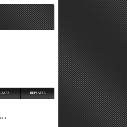
USARE
REPEATER
LE )