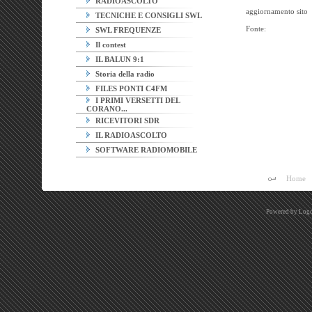
RADIOASCOLTO
aggiornamento sito
TECNICHE E CONSIGLI SWL
Fonte:
SWL FREQUENZE
Il contest
IL BALUN 9:1
Storia della radio
FILES PONTI C4FM
I PRIMI VERSETTI DEL
CORANO...
RICEVITORI SDR
IL RADIOASCOLTO
SOFTWARE RADIOMOBILE
Home
Powered by
Logo