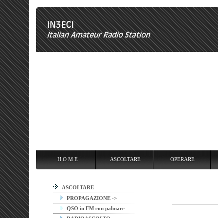
H O M E
ASCOLTARE
OPERARE
OVERCLOCKING
ANT
H O M E
ASCOLTARE
OPERARE
ASCOLTARE
PROPAGAZIONE ->
QSO in FM con palmare