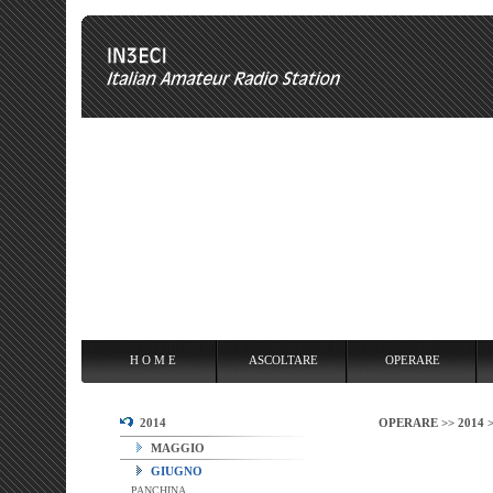
H O M E
ASCOLTARE
OPERARE
OVERCLOCKING
ANT
H O M E
ASCOLTARE
OPERARE
2014
OPERARE >>
2014 
MAGGIO
GIUGNO
PANCHINA