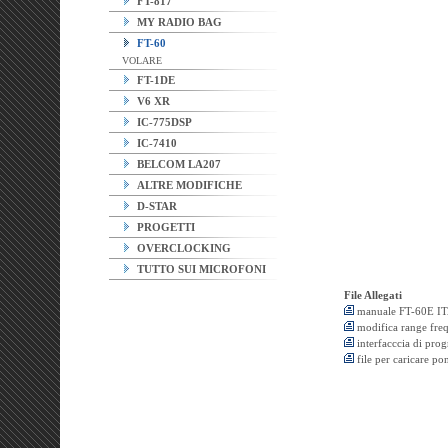
FT-817
MY RADIO BAG
FT-60
VOLARE
FT-1DE
V6 XR
IC-775DSP
IC-7410
BELCOM LA207
ALTRE MODIFICHE
D-STAR
PROGETTI
OVERCLOCKING
TUTTO SUI MICROFONI
File Allegati
manuale FT-60E I
modifica range fre
interfacccia di pr
file per caricare p