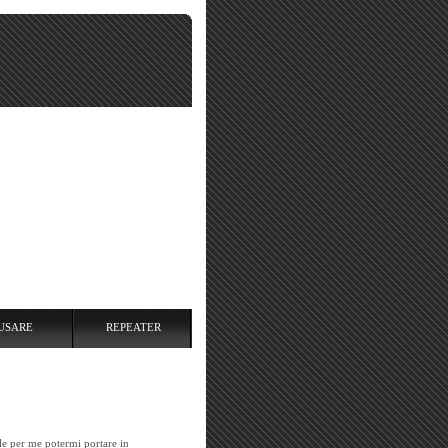
USARE
REPEATER
e per me potermi portare in