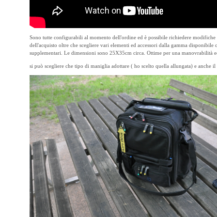
Sono tutte configurabili al momento dell'ordine ed è possibile richiedere modifiche
dell'acquisto oltre che scegliere vari elementi ed accessori dalla gamma disponibile 
supplementari. Le dimensioni sono 25X35cm circa. Ottime per una manovrabilità ecc
si può scegliere che tipo di maniglia adottare ( ho scelto quella allungata) e anche il 