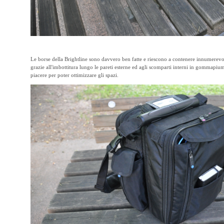
Le borse della Brightline sono davvero ben fatte e riescono a contenere innumerevoli
grazie all'imbottitura lungo le pareti esterne ed agli scomparti interni in gommapium
piacere per poter ottimizzare gli spazi.