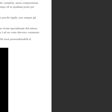
radio completa, senza compromessi,
empo ed in qualsiasi posto per
rio perchè rigide, non sempre gli
 riviste specializzate del settore.
s
) ad un costo davvero contenuto.
chè soon personalizzabili al