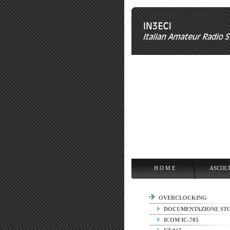
H O M E
ASCOLTARE
OPE
H O M E
ASCOL
OVERCLOCKING
DOCUMENTAZIONE ST
ICOM IC-705