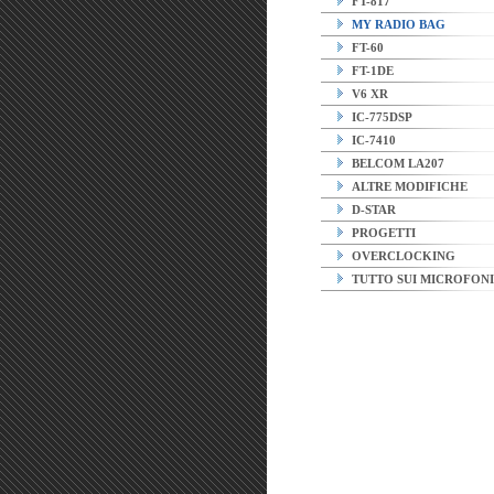
FT-817
MY RADIO BAG
FT-60
FT-1DE
V6 XR
IC-775DSP
IC-7410
BELCOM LA207
ALTRE MODIFICHE
D-STAR
PROGETTI
OVERCLOCKING
TUTTO SUI MICROFONI