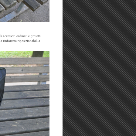
 accessori ordinati e protetti
a rinforzata riposizionabili a