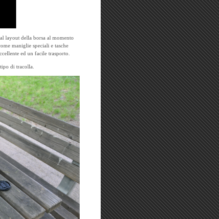
 al layout della borsa al momento
come maniglie speciali e tasche
ellente ed un facile trasporto.
tipo di tracolla.