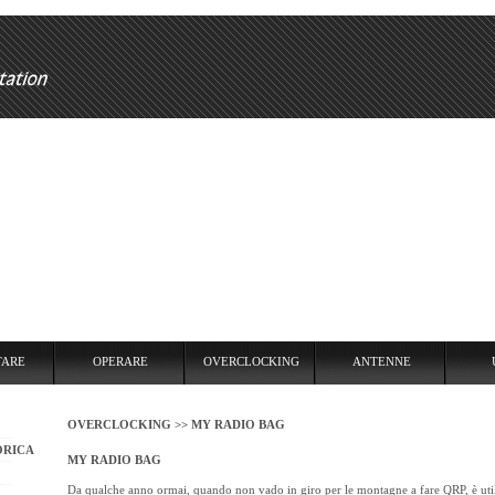
RARE
OVERCLOCKING
ANTENNE
USARE
REPEATER
TARE
OPERARE
OVERCLOCKING
ANTENNE
OVERCLOCKING >>
MY RADIO BAG
ORICA
MY RADIO BAG
Da qualche anno ormai, quando non vado in giro per le montagne a fare QRP, è util