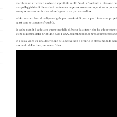
macchina un efficente flessibile e soprattutto molto "mobile" sostituto di stazione 
ma spalleggiabile di dimensioni contenute che possa essere reso operativo in poco t
esempio un tavolino in riva ad un lago o in un parco cittadino.
subito scartato l'uso di valigette rigide per questioni di peso e per il fatto che, prop
spazi sono totalmente sfruttabili.
la scelta quindi è caduta su questo modello di borsa da aviatori che ho addocchiato su
viene realizzata dalla Brightline Bags (
www.brightlinebags.com/products/accessorie
in questo video c'è una descrizione della borsa; non è proprio lo stesso modello per
momento dell'ordine, ma rende l'idea...