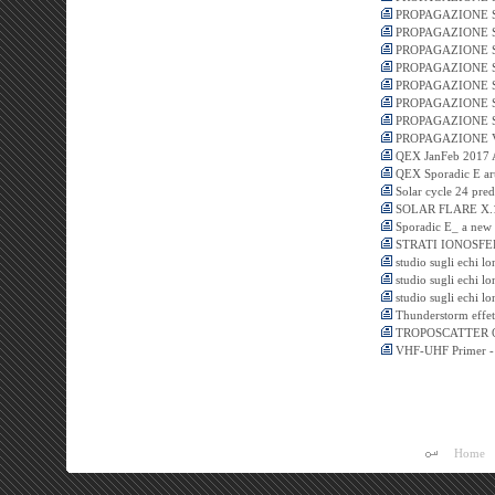
PROPAGAZIONE S
PROPAGAZIONE S
PROPAGAZIONE S
PROPAGAZIONE S
PROPAGAZIONE S
PROPAGAZIONE S
PROPAGAZIONE 
PROPAGAZIONE 
QEX JanFeb 2017 Ar
QEX Sporadic E art
Solar cycle 24 pred
SOLAR FLARE X.17 
Sporadic E_ a new 
STRATI IONOSFE
studio sugli echi lo
studio sugli echi lo
studio sugli echi l
Thunderstorm effet
TROPOSCATTER 
VHF-UHF Primer - 
Home