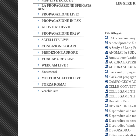
MUF LIVE EUROPA
LEGGERE R
LA PROPAGAZIONE SPIEGATA
BENE
PROPAGAZIONE LIVE!
PROPAGAZIONE IN PSK
ATTIVITA´ HF-VHF
File Allegati
PROPAGAZIONE DR2W
5Z4B Beacon Grey 
SATELLITE LIVE!
A new Sporadic E 
CONDIZIONI SOLARI
A Study of Long Pa
PREDIZIONE AURORE
ANOMALIA SUD 
Atmosphere (earth'
VOACAP GREYLINE
AURORA EXPERI
WEBCAM LIVE !
AURORA SUI 40 
documenti
black out propagaz
black-out propagaz
METEOR SCATTER LIVE
CAMPO GEOMAG
FORZA ROMA!
CELLE CONVETT
vecchio sito
COLLEGAMENTI 
COLLEGAMENTI 
Deviation Path
DEVIAZIONI AZI
E sporadico alle med
E sporadico alle med
E sporadico conness
E sporadico Winds S
E SPORADICO
Eclissi parziale di