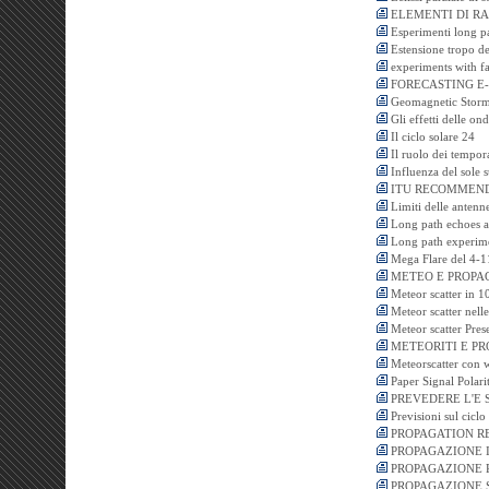
ELEMENTI DI R
Esperimenti long p
Estensione tropo d
experiments with fa
FORECASTING E-
Geomagnetic Storm 
Gli effetti delle on
Il ciclo solare 24
Il ruolo dei tempora
Influenza del sole s
ITU RECOMMENDAT
Limiti delle antenne
Long path echoes a
Long path experim
Mega Flare del 4-1
METEO E PROPA
Meteor scatter in 1
Meteor scatter nel
Meteor scatter Pre
METEORITI E PR
Meteorscatter con w
Paper Signal Polar
PREVEDERE L'E 
Previsioni sul ciclo
PROPAGATION RE
PROPAGAZIONE 
PROPAGAZIONE 
PROPAGAZIONE S