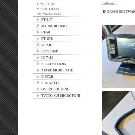
ambientali.
TUNER X 705
MAT-705 DIFETTI
IN BASSO SOFTWAR
705 WILDERNESS
FT-817
MY RADIO BAG
FT-60
FT-1DE
V6 XR
IC-775DSP
IC-7410
BELCOM LA207
ALTRE MODIFICHE
D-STAR
PROGETTI
OVERCLOCKING
TUTTO SUI MICROFONI