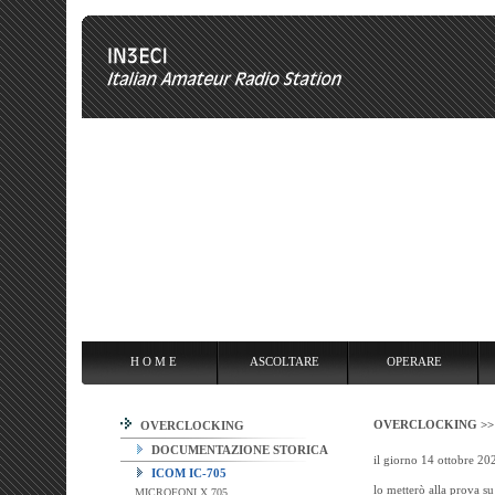
H O M E
ASCOLTARE
OPERARE
OVERCLOCKING
ANT
H O M E
ASCOLTARE
OPERARE
OVERCLOCKING >
OVERCLOCKING
DOCUMENTAZIONE STORICA
il giorno 14 ottobre 20
ICOM IC-705
lo metterò alla prova su
MICROFONI X 705